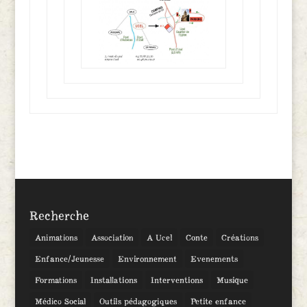
Recherche
Animations
Association
A Ucel
Conte
Créations
Enfance/Jeunesse
Environnement
Evenements
Formations
Installations
Interventions
Musique
Médico Social
Outils pédagogiques
Petite enfance