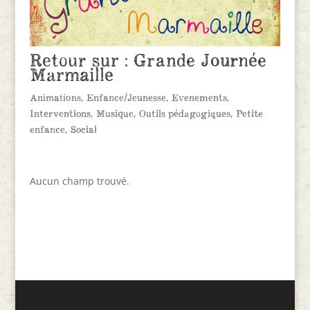
Retour sur : Grande Journée
Marmaille
Animations
,
Enfance/Jeunesse
,
Evenements
,
Interventions
,
Musique
,
Outils pédagogiques
,
Petite
enfance
,
Social
Aucun champ trouvé.